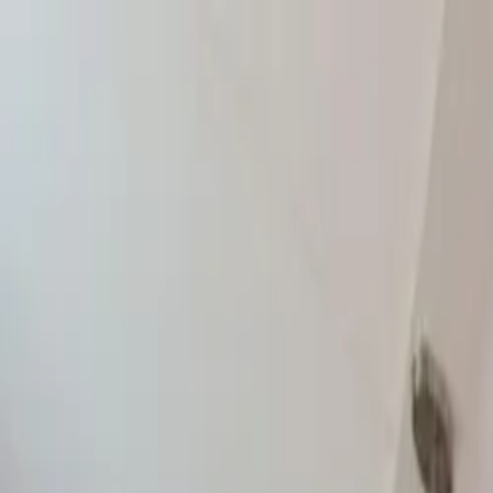
Sla over naar inhoud
Home
Luxe vakantievilla's
Omgeving
Over ons
Nieuws
Contact
/
NL
DE
/
NL
DE
10 persoons wellness villa