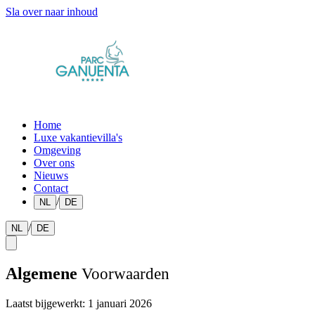
Sla over naar inhoud
Home
Luxe vakantievilla's
Omgeving
Over ons
Nieuws
Contact
/
NL
DE
/
NL
DE
Algemene
Voorwaarden
Laatst bijgewerkt
:
1 januari 2026