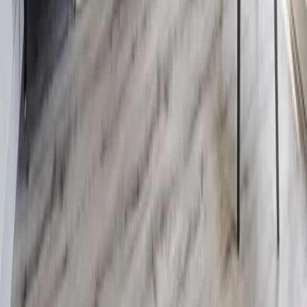
vakantievilla is volledig ingericht en gemeubileerd en geschikt voor
6 tot 8 personen (huisnummer 53). Kavelgrootte 382 m², netto
woonoppervlakte 122 m², met een tuin op het zuidwesten,
terrasoverkapping en veel privacy, een afsluitbare fietsenberging en
2 parkeerplaatsen met E-laadstation op het perceel.
Betonnen paalfundering, betonnen muren, traditioneel metselwerk
en hoogwaardige gevelisolatie. Vloerverwarming op begane grond
en 1e verdieping, airco op zolder en in de slaapkamer op de 1e
verdieping, 10 zonnepanelen, eigen glasvezel en wifi, alarm,
rookmelders en keyless entry. De woonkamer heeft een luxe
gashaard en veel daglicht; de open keuken is voorzien van een
marmercomposiet aanrechtblad. De ouderslaapkamer op de begane
grond heeft een eigen badkamer; de zolder is met airco uitgevoerd
en geschikt als extra slaapkamer met werkplek.
Indeling
villa
Ontdek de ruime en doordachte indeling van deze luxe stadsvilla,
verdeeld over meerdere verdiepingen.
Begane grond
Ruime entree met gastentoilet in de hal en toegang naar de
inpandige berging met CV-ketel waar een wasmachine en droger