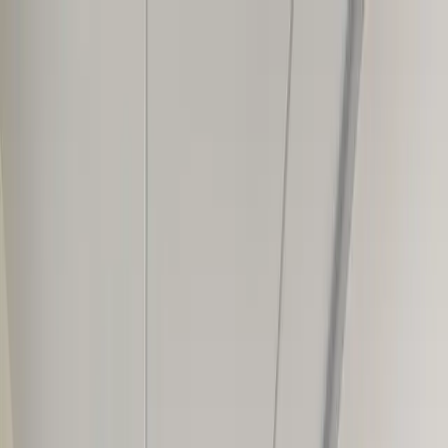
Sla over naar inhoud
Home
Luxe vakantievilla's
Omgeving
Over ons
Nieuws
Contact
/
NL
DE
/
NL
DE
6 persoons vrijstaande villa