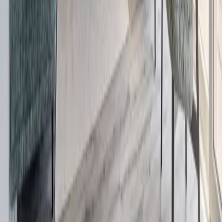
Foto's van de
villa
Bekijk alle 30 foto's
Unieke kenmerken
Kavelgrootte 382 m2
Netto woonoppervlakte 122 m2
Tuin op het zuidwesten met beplanting, tuinafscheiding en
terrasoverkapping met veel privacy
Afsluitbare fietsenberging 2x3 m
2 parkeerplaatsen met E-laadstation voor eigen auto’s op het
perceel
Inclusief afsluitbare fietsenberging 2x3 m
Over deze
villa
Deze duurzaam en energiezuinig gebouwde vrijstaande