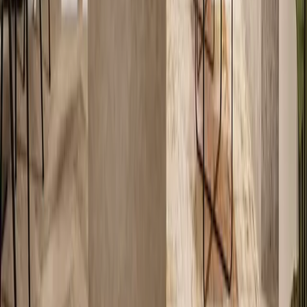
Bekijk alle 20 foto's
Unieke kenmerken
Kavel 177 m2
Woonoppervlakte 161 m2
Ruime woonkamer
5 slaapkamers, waarvan 1 op de begane grond
4 badkamers, waarvan 1 op de begane grond
Finse sauna
Veranda (optioneel)
1 overdekte parkeerplaats met zonnepanelen
Energielabel A
Inclusief afsluitbare fietsenberging 2x3 m
Over deze
villa
Traditioneel en duurzaam gebouwde stadsvilla met een
indrukwekkend gevoel van ruimte dankzij de extra hoge plafonds en
de royale leefruimtes. Zodra u binnenkomt, valt de open en lichte