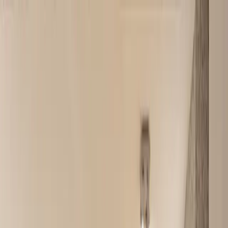
Sla over naar inhoud
Home
Luxe vakantievilla's
Omgeving
Over ons
Nieuws
Contact
/
NL
DE
/
NL
DE
Stadsvilla Boogschutter - 10 persoons
villa