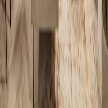
opzet direct op. De villa is gebouwd met betonnen wanden en
vloeren, traditioneel metselwerk, hoogwaardige isolatie en een luxe
afwerking. Verder is de woning voorzien van duurzaam materiaal ,
A-merk kunststof kozijnen, ramen, deuren en dakgoten, A-merk
sanitair en kranen, een complete A-merk keuken en een overdekte
parkeerplaats met zonnepanelen en een afsluitbare fietsen berging
van 2x3 m.
Voor optimaal comfort en efficiënt beheer is de villa uitgerust met
een intelligent ICY-systeem, inclusief alarmsysteem en slimme
thermostaat. Dit systeem is gekoppeld aan de cv-ketel,
vloerverwarming en rookmelders en staat in verbinding met het
reserveringssysteem. Hierdoor kan de vakantiewoning 24/7 op
afstand worden gemonitord door de parkbeheerder, wordt onnodig
energieverbruik voorkomen wanneer de woning niet bezet is en
wordt bij calamiteiten, inbraak of technische storingen direct een
melding verstuurd, zodat snel actie kan worden ondernomen door de
beheerder.
Indeling
villa
Ontdek de ruime en doordachte indeling van deze luxe stadsvilla,
verdeeld over meerdere verdiepingen.