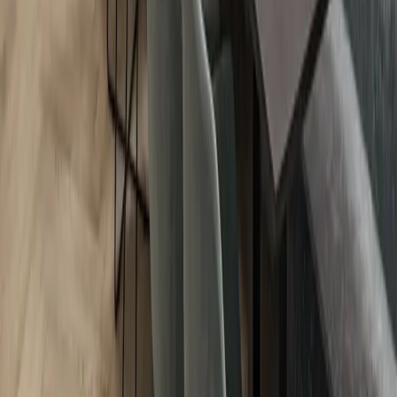
beeindruckenden Raumgefühl dank der besonders hohen Decken
und der großzügigen Wohnbereiche. Sobald Sie eintreten, fällt die
offene und lichtdurchflutete Gestaltung sofort auf. Die Villa wurde
mit Betonwänden und -böden, traditionellem Mauerwerk,
hochwertiger Dämmung und einer luxuriösen Ausstattung errichtet.
Darüber hinaus ist das Haus mit nachhaltigen Materialien,
Kunststofffenstern, Fenstern, Türen und Dachrinnen von
Markenqualität, Sanitär und Armaturen von Markenqualität, einer
kompletten Markenküche sowie einem überdachten Stellplatz mit
Solarmodulen und einem abschließbaren Fahrradschuppen von 2x3
m ausgestattet.
Für optimalen Komfort und eine effiziente Verwaltung ist die Villa
mit einem intelligenten ICY-System einschließlich Alarmanlage und
smartem Thermostat ausgestattet. Dieses System ist mit dem
Heizkessel, der Fußbodenheizung und den Rauchmeldern
verbunden und steht in Verbindung mit dem Reservierungssystem.
Dadurch kann das Ferienhaus rund um die Uhr aus der Ferne vom
Parkverwalter überwacht werden, unnötiger Energieverbrauch wird
vermieden, wenn das Haus nicht belegt ist, und bei Notfällen,
Einbruch oder technischen Störungen wird sofort eine Meldung
gesendet, sodass der Verwalter schnell handeln kann.
Aufteilung
Villa