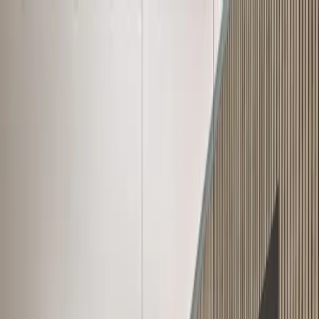
Zum Inhalt springen
Startseite
Luxus-Ferienvillen
Umgebung
Über uns
News
Kontakt
/
NL
DE
/
NL
DE
Culinaire Stadtvilla Vendelaar (Option) –
Villa für 12 Personen