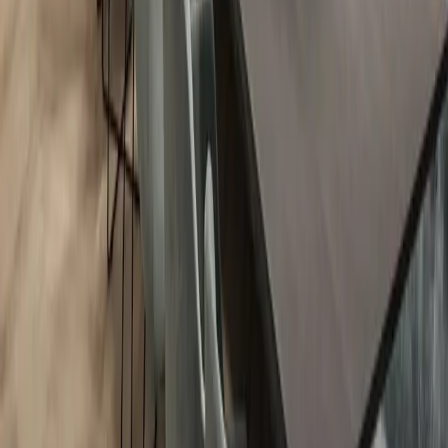
Alle 21 Fotos ansehen
Einzigartige Merkmale
Grundstück: 183-186 m²
Wohnfläche: 182 m²
Geräumiges Wohnzimmer
Sehr umfangreiche Luxusküche
6 Schlafzimmer, davon 1 im Erdgeschoss
4 Badezimmer, davon 1 im Erdgeschoss
Großzügige Finnische Sauna
Veranda (Option)
1 überdachter Stellplatz mit Solarmodulen
Energieklasse A
Inklusive abschließbarem Fahrradschuppen 2x3 m
Über diese
Villa
Traditionell und nachhaltig gebaute Stadtvilla mit einem